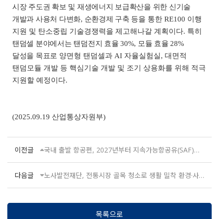
시장 주도권 확보 및 재생에너지 보급확산을 위한 신기술
개발과 사용처 다변화
,
순환경제 구축 등을
통한
RE100
이행
지원 및 탄소중립 기술경쟁력을 제고해나갈 계획이다
.
특히
탠덤셀 분야에서는 탠덤전지 효율
30%,
모듈 효율
28%
달성을 목표로
양면형 탠덤셀과
AI
자율실험실
,
대면적
탠덤모듈 개발 등 핵심기술 개발 및 조기 상용화를 위해 적극
지원할 예정이다
.
(2025.09.19 산업통상자원부)
이전글
국내 출발 항공편, 2027년부터 지속가능항공유(SAF)로 날아오른다
다음글
노사발전재단, 전통시장 골목 청소로 생활 밀착 환경·사회·지배구조(ESG) 실천
목록으로