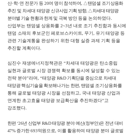
산
·
학
·
연
전문가 등
20
여 명이 참석하여
,
△
탠덤셀 조기상용화
추진 및 차세대
태양광
신규사업 기획 방향
,
△
차세대 태양광
분야별 기술 현황과 한계 및
극복 방안
등을 논의하였다
.
산업부는 탠덤셀 상용화를
2~3
년 내로 조기 추진함과
동시에
탠덤 소재의 후보군인 페로브스카이트
,
무기
,
유기 태양광 등
관련
기술계통을 완성하기 위한 대형 실증 과제 기획 등을
추진할 계획이다
.
심진수 재생에너지정책관은
“
차세대 태양광은 탄소중립
실현과 글로벌 시장 경쟁력 확보를 동시에 달성할 수 있는
전략 분야
”
라며
, “
태양광
R&D
기획단을 중심으로 차세대
태양광 핵심기술을 확보해나가는 한편
,
탠덤셀
조기상용화를
통해 글로벌 태양광 시장을 선점하고
,
국내 태양광 산업과
연계한 초고효율 태양광 보급확산을 추진하겠다
”
고
강조했다
.
한편
‘26
년 산업부
R&D
태양광 분야 예산
(
정부안
)
은 전년 대비
47%
증가한
693
억원으로
,
이를 활용하여 태양광 분야 글로벌