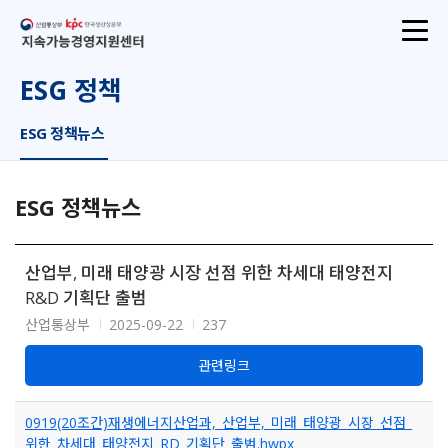
산업통상부
지속가능경영지원센터
ESG 정책
ESG 정책뉴스
ESG 정책뉴스
산업부, 미래 태양광 시장 선점 위한 차세대 태양전지
R&D 기획단 출범
산업통상부
2025-09-22
237
관련링크
0919(20조간)재생에너지산업과,_산업부,_미래_태양광_시장_선점_
위한_차세대_태양전지_RD_기획단_출범.hwpx