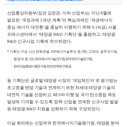
산업통상자원부
(
장관 김정관
,
이하 산업부
)
는 지난
8
월에
발표된
‘
국정과제
5
개년 계획
’
의 핵심과제인
‘
재생에너지
중심 에너지 대전환
’
을 충실히 이행하기 위해
9.19(
금
)
서울
프레스센터에서
‘
태양광
R&D
기획단
’
을 출범하고
,
태양광
R&D
신규사업 기획에 착수하였다
.
*
기획단 구성
: (
산
)
한화큐셀
, HD
에너지솔루션 등
(
학
)
고려대
,
광주과기원
,
항공대 등
(
연
)
한국에너지기술연구원
,
한국전자기술연구원
,
한국건설환경시험연구원
,
한전 전력연구원 등
동 기획단은 글로벌 태양광 시장의
‘
게임체인저
‘
로 평가받는
초고효율
탠덤 기술과 연계하기 위한 차세대 태양광 기술의
대면적 기술을 선점
하고
, RE100
이행 및 국가 탄소중립 목표
달성에
기여할 수 있도록 정책
·
산업을 연계한 신규사업 발굴
등 태양광
R&D
지원을 강화하기 위해 구성되었다
.
이날 회의에는 산업부와 한국에너지기술평가원
,
태양광 분야